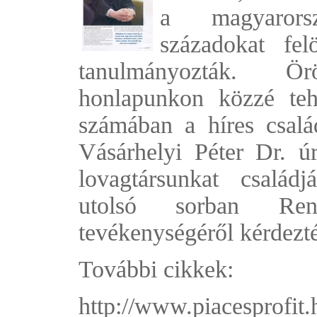
a magyarorsz
századokat fel
tanulmányozták. Ö
honlapunkon közzé teh
számában a híres család
Vásárhelyi Péter Dr. úrr
lovagtársunkat családj
utolsó sorban Rend
tevékenységéről kérdezt
További cikkek:
http://www.piacesprofit