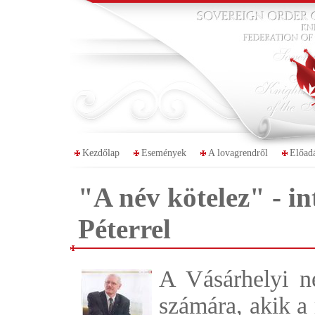
Kezdőlap
Események
A lovagrendről
Előad
"A név kötelez" - in
Péterrel
A Vásárhelyi n
számára, akik a 