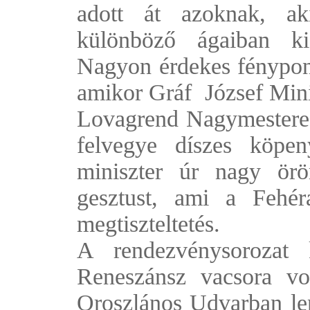
adott át azoknak, ak
különböző ágaiban ki
Nagyon érdekes fénypon
amikor Gráf József Minis
Lovagrend Nagymestere e
felvegye díszes köpe
miniszter úr nagy örö
gesztust, ami a Fehér
megtiszteltetés.
A rendezvénysorozat 
Reneszánsz vacsora vol
Oroszlános Udvarban le