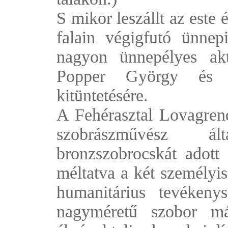
S mikor leszállt az este 
falain végigfutó ünnep
nagyon ünnepélyes akt
Popper György és 
kitüntetésére.
A Fehérasztal Lovagrend
szobrászművész ál
bronzszobrocskát adott
méltatva a két személyis
humanitárius tevékeny
nagyméretű szobor má