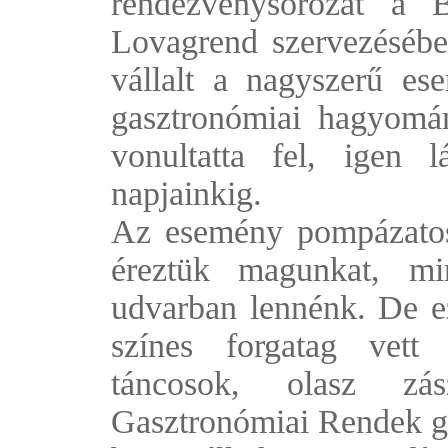
rendezvénysorozat a 
Lovagrend szervezéséb
vállalt a nagyszerű es
gasztronómiai hagyomán
vonultatta fel, igen l
napjainkig.
Az esemény pompázatos 
éreztük magunkat, mi
udvarban lennénk. De ez
színes forgatag vett
táncosok, olasz zás
Gasztronómiai Rendek g