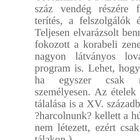
száz vendég részére fe
terítés, a felszolgálók 
Teljesen elvarázsolt ben
fokozott a korabeli zen
nagyon látványos lov
program is. Lehet, hog
ha egyszer csak me
személyesen. Az ételek 
tálalása is a XV. századb
?harcolnunk? kellett a h
nem létezett, ezért csa
tálakon.)