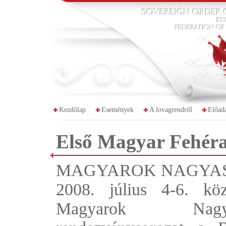
Kezdőlap
Események
A lovagrendről
Előad
Első Magyar Fehéra
MAGYAROK NAGYAS
2008. július 4-6. kö
Magyarok Nagyas