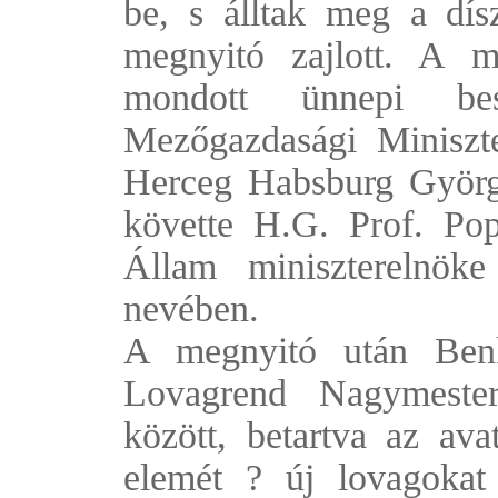
be, s álltak meg a dísz
megnyitó zajlott. A 
mondott ünnepi be
Mezőgazdasági Miniszt
Herceg Habsburg György
követte H.G. Prof. Po
Állam miniszterelnöke
nevében.
A megnyitó után Benk
Lovagrend Nagymester
között, betartva az avat
elemét ? új lovagokat a