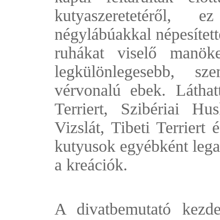
kutyaszeretetéről,
négylábúakkal népesített
ruhákat viselő manöke
legkülönlegesebb, s
vérvonalú ebek. Láthat
Terriert, Szibériai H
Vizslát, Tibeti Terriert
kutyusok egyébként legal
a kreációk.
A divatbemutató kezd