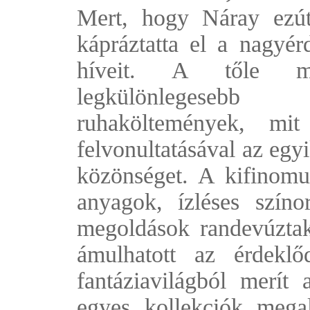
Mert, hogy Náray ezútt
kápráztatta el a nagyér
híveit. A tőle me
legkülönlegesebb
ruhaköltemények, mit
felvonultatásával az egy
közönséget. A kifinomult
anyagok, ízléses színor
megoldások randevúztak
ámulhatott az érdekl
fantáziavilágból merít 
egyes kollekciók meg