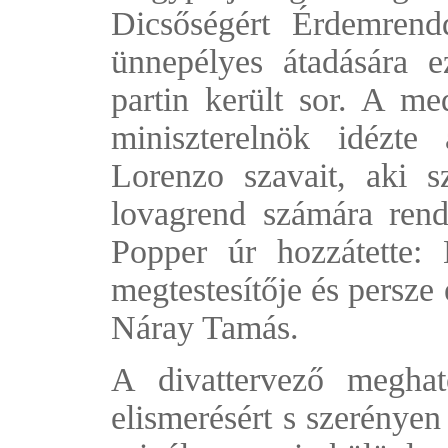
Dicsőségért Érdemrendd
ünnepélyes átadására 
partin került sor. A me
miniszterelnök idézt
Lorenzo szavait, aki 
lovagrend számára rend
Popper úr hozzátette:
megtestesítője és persze 
Náray Tamás.
A divattervező megha
elismerésért s szerényen