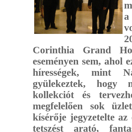
m
a
v
2
Corinthia Grand Hot
eseményen sem, ahol e
hírességek, mint N
gyülekeztek, hogy m
kollekciót és tervez
megfelelően sok üzle
kísérője jegyzetelte a
tetszést arató, fant