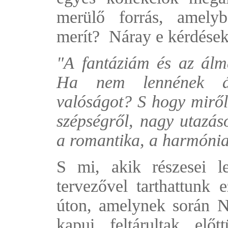
merülő forrás, amelybő
merít? Náray e kérdésekr
"A
fantáziám és az álm
Ha nem lennének ál
valóságot? S hogy mirő
szépségről, nagy utazáso
a romantika, a harmónia
S mi, akik részesei l
tervezővel tarthattunk e
úton, amelynek során Ná
kapui feltárultak elő