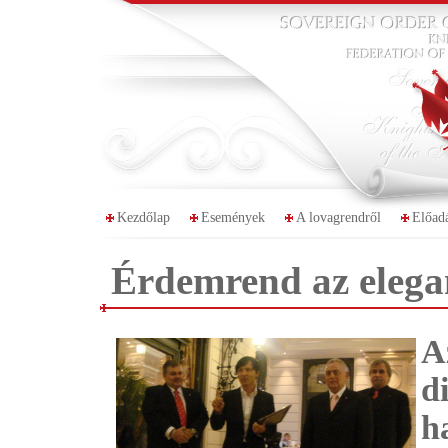
Kezdőlap
Események
A lovagrendről
Előad
Érdemrend az elega
A
d
h