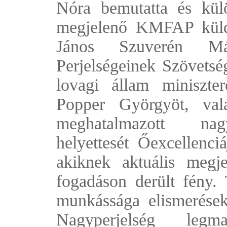
Nóra bemutatta és kül
megjelenő KMFAP küldö
János Szuverén Má
Perjelségeinek Szövetség
lovagi állam miniszter
Popper Györgyöt, val
meghatalmazott nagy
helyettesét Őexcellenc
akiknek aktuális megj
fogadáson derült fény. 
munkássága elismerése
Nagyperjelség legm