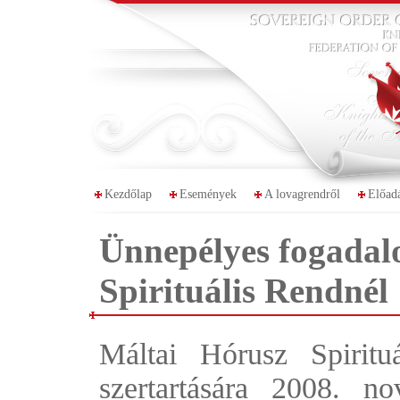
Kezdőlap
Események
A lovagrendről
Előad
Ünnepélyes fogadal
Spirituális Rendnél
Máltai Hórusz Spiritu
szertartására 2008. n