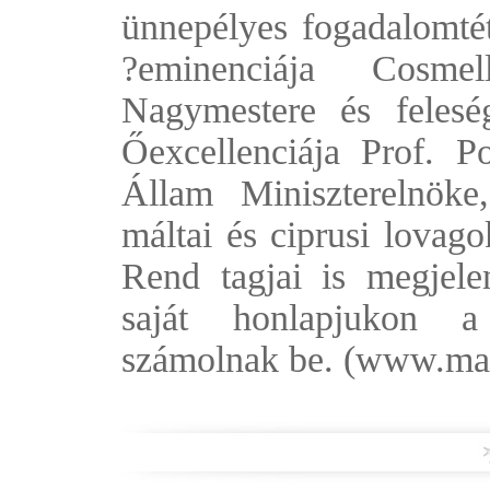
ünnepélyes fogadalomtét
?eminenciája Cosm
Nagymestere és felesé
Őexcellenciája Prof. 
Állam Miniszterelnöke
máltai és ciprusi lovag
Rend tagjai is megjelen
saját honlapjukon a 
számolnak be. (
www.malt