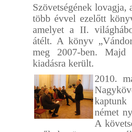
Szövetségének lovagja, 
több évvel ezelőtt könyv
amelyet a II. világháb
átélt. A könyv „Vándor
meg 2007-ben. Majd 
kiadásra került.
2010. m
Nagyköve
kaptunk
német ny
A követs