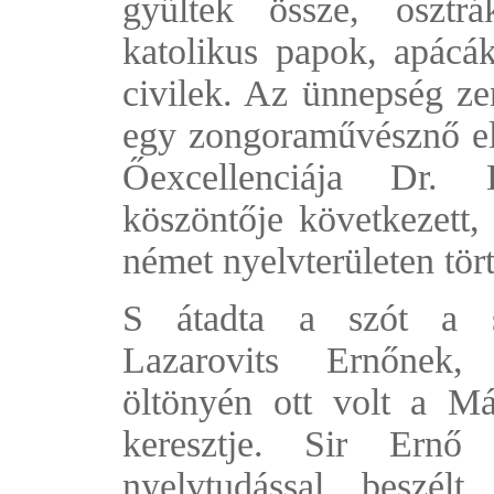
gyűltek össze, osztrá
katolikus papok, apácák
civilek. Az ünnepség ze
egy zongoraművésznő el
Őexcellenciája Dr. 
köszöntője következett,
német nyelvterületen tör
S átadta a szót a s
Lazarovits Ernőnek,
öltönyén ott volt a Má
keresztje. Sir Ernő
nyelvtudással beszél