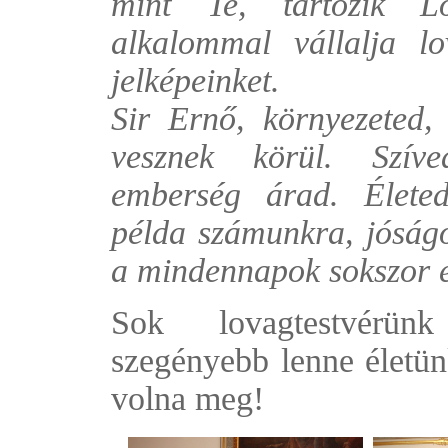
mint Te, tartozik L
alkalommal vállalja lo
jelképeinket.
Sir Ernő, környezeted, l
vesznek körül. Szíve
emberség árad. Élete
példa számunkra, jóságo
a mindennapok sokszor e
Sok lovagtestvérün
szegényebb lenne életü
volna meg!