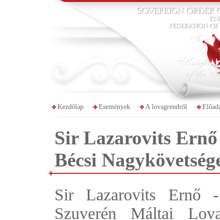
Kezdőlap
Események
A lovagrendről
Előad
Sir Lazarovits Ern
Bécsi Nagykövetség
Sir Lazarovits Ernő 
Szuverén Máltai Lova