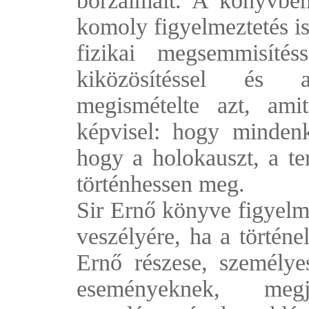
borzalmait. A könyvbe
komoly figyelmeztetés is
fizikai megsemmisíté
kiközösítéssel és a
megismételte azt, ami
képvisel: hogy mindenk
hogy a holokauszt, a te
történhessen meg.
Sir Ernő könyve figyelm
veszélyére, ha a történe
Ernő részese, személye
eseményeknek, me