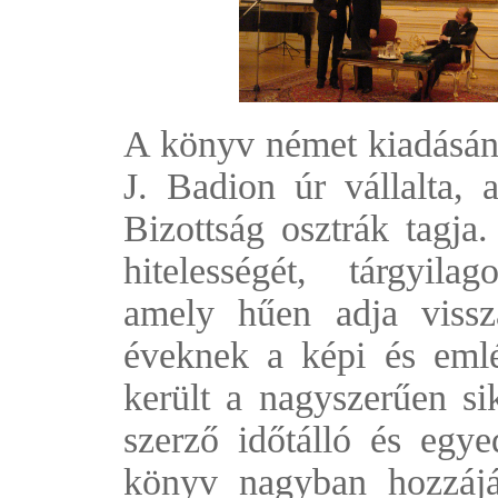
A könyv német kiadásán
J. Badion úr vállalta,
Bizottság osztrák tagja
hitelességét, tárgyila
amely hűen adja viss
éveknek a képi és emlé
került a nagyszerűen sik
szerző időtálló és egy
könyv nagyban hozzájá