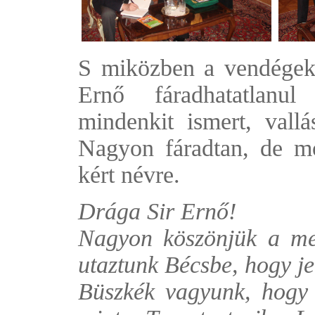
S miközben a vendégek f
Ernő fáradhatatlanul
mindenkit ismert, vallás
Nagyon fáradtan, de mo
kért névre.
Drága Sir Ernő!
Nagyon köszönjük a meg
utaztunk Bécsbe, hogy j
Büszkék vagyunk, hogy