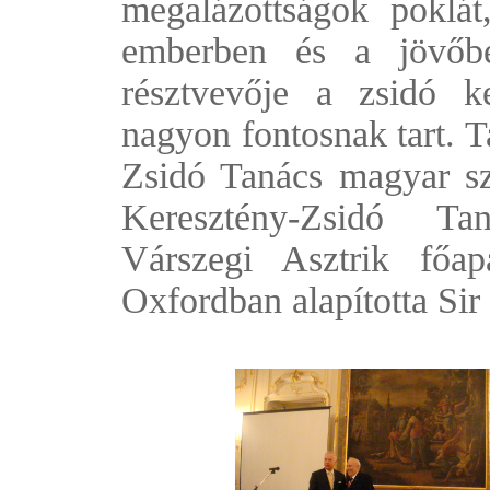
megalázottságok poklát
emberben és a jövőbe
résztvevője a zsidó k
nagyon fontosnak tart. 
Zsidó Tanács magyar sz
Keresztény-Zsidó Ta
Várszegi Asztrik főa
Oxfordban alapította Si