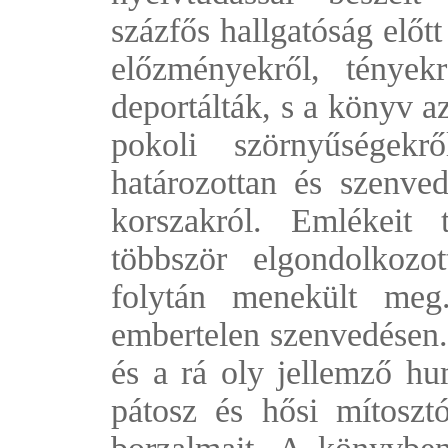
százfős hallgatóság előt
előzményekről, tények
deportálták, s a könyv az
pokoli szörnyűségek
határozottan és szenved
korszakról. Emlékeit
többször elgondolkoz
folytán menekült meg
embertelen szenvedésen.
és a rá oly jellemző hu
pátosz és hősi mítoszt