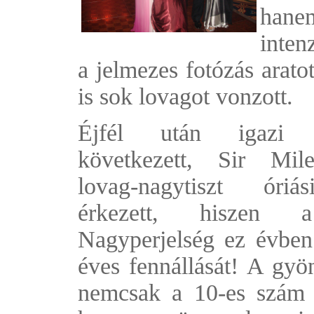
hane
inten
a jelmezes fotózás arato
is sok lovagot vonzott.
Éjfél után igazi m
következett, Sir Mil
lovag-nagytiszt óriá
érkezett, hiszen
Nagyperjelség ez évben
éves fennállását! A gyö
nemcsak a 10-es szám 