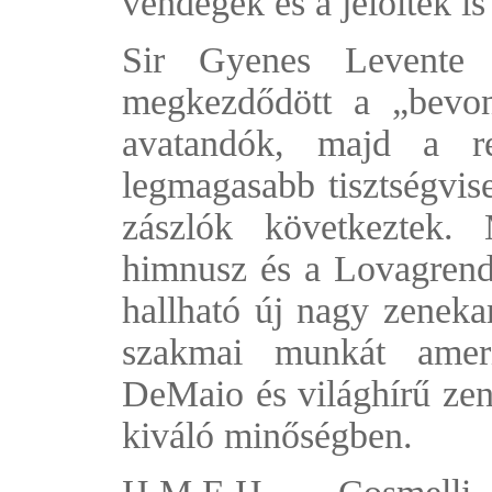
vendégek és a jelöltek is
Sir Gyenes Levente c
megkezdődött a „bevon
avatandók, majd a re
legmagasabb tisztségvise
zászlók következtek.
himnusz és a Lovagrend
hallható új nagy zeneka
szakmai munkát ameri
DeMaio és világhírű zen
kiváló minőségben.