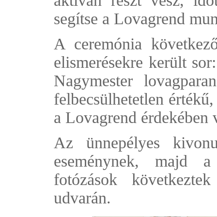
aktívan részt vesz, idő
segítse a Lovagrend mun
A ceremónia következő 
elismerésekre került so
Nagymester lovagparan
felbecsülhetetlen értékű
a Lovagrend érdekében v
Az ünnepélyes kivonu
eseménynek, majd a
fotózások következte
udvarán.