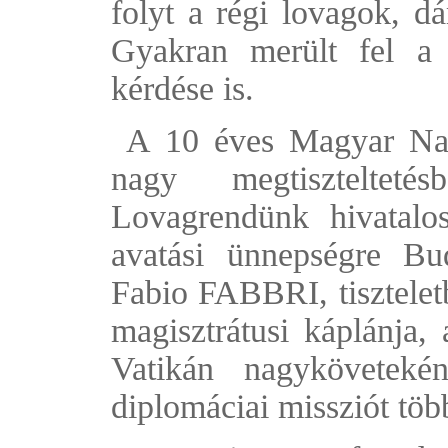
folyt a régi lovagok, dá
Gyakran merült fel a
kérdése is.
A 10 éves Magyar Nagy
nagy megtiszteltet
Lovagrendünk hivatalo
avatási ünnepségre Bu
Fabio FABBRI, tisztelet
magisztrátusi káplánja, 
Vatikán nagyköveteként
diplomáciai missziót töb