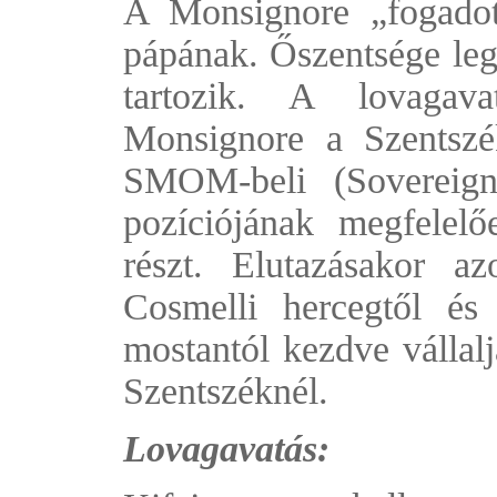
A Monsignore „fogadot
pápának. Őszentsége leg
tartozik. A lovaga
Monsignore a Szentszék
SMOM-beli (Sovereign
pozíciójának megfelelő
részt. Elutazásakor a
Cosmelli hercegtől és
mostantól kezdve vállal
Szentszéknél.
Lovagavatás: