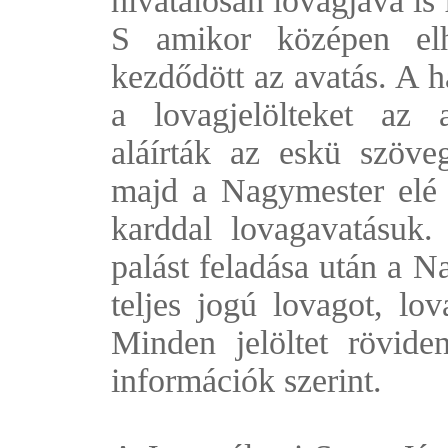
hivatalosan lovagjává is 
S amikor középen elh
kezdődött az avatás. A h
a lovagjelölteket az a
aláírták az eskü szöveg
majd a Nagymester elé t
karddal lovagavatásuk.
palást feladása után a 
teljes jogú lovagot, lov
Minden jelöltet rövide
információk szerint.