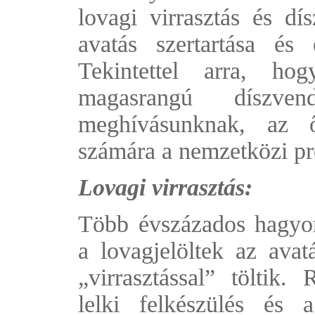
lovagi virrasztás és dí
avatás szertartása és
Tekintettel arra, hog
magasrangú díszve
meghívásunknak, az ő
számára a nemzetközi pr
Lovagi virrasztás:
Több évszázados hagy
a lovagjelöltek az avatá
„virrasztással” töltik.
lelki felkészülés és 