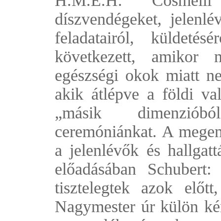
H.M.E.H. Cosmell
díszvendégeket, jelenlé
feladatairól, küldeté
következett, amikor 
egészségi okok miatt ne
akik átlépve a földi va
„másik dimenzióbó
ceremóniánkat. A megemlé
a jelenlévők és hallg
előadásában Schubert:
tisztelegtek azok előt
Nagymester úr külön kér