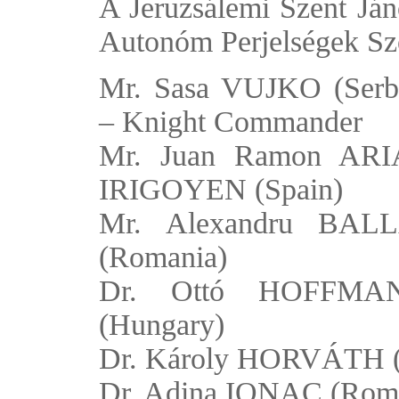
A Jeruzsálemi Szent Já
Autonóm Perjelségek Szöv
Mr. Sasa VUJKO (Serb
– Knight Commander
Mr. Juan Ramon ARI
IRIGOYEN (Spain)
Mr. Alexandru BALL
(Romania)
Dr. Ottó HOFFMA
(Hungary)
Dr. Károly HORVÁTH (
Dr. Adina IONAC (Rom