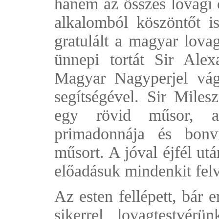
hanem az összes lovagi 
alkalomból köszöntőt i
gratulált a magyar lova
ünnepi tortát Sir Ale
Magyar Nagyperjel vágt
segítségével. Sir Mile
egy rövid műsor, am
primadonnája és bonviv
műsort. A jóval éjfél u
előadásuk mindenkit felv
Az esten fellépett, bár 
sikerrel lovagtestvé