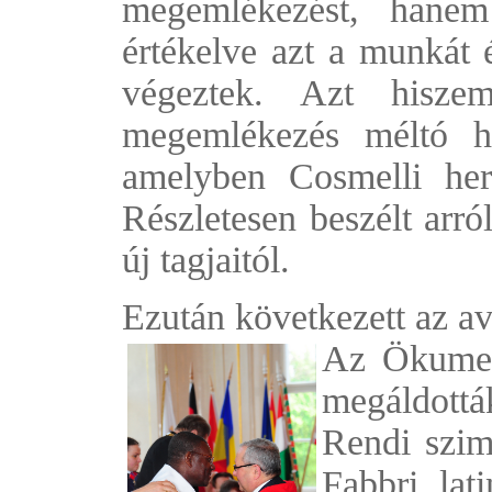
megemlékezést, hanem
értékelve azt a munkát é
végeztek. Azt hisz
megemlékezés méltó ho
amelyben Cosmelli her
Részletesen beszélt arró
új tagjaitól.
Ezután következett az av
Az Ökumeni
megáldott
Rendi szi
Fabbri lat