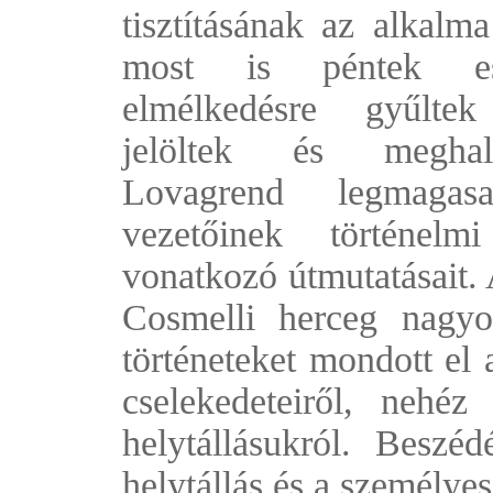
tisztításának az alkalma
most is péntek e
elmélkedésre gyűlt
jelöltek és meghal
Lovagrend legmagas
vezetőinek történelm
vonatkozó útmutatásait.
Cosmelli herceg nagyo
történeteket mondott el 
cselekedeteiről, nehéz 
helytállásukról. Beszé
helytállás és a személye