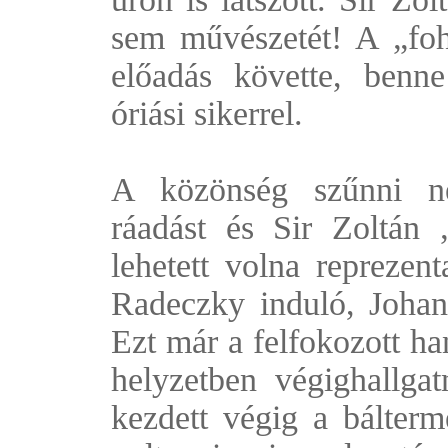
sem művészetét! A „foh
előadás követte, benne
óriási sikerrel.
A közönség szűnni ne
ráadást és Sir Zoltán 
lehetett volna reprezen
Radeczky induló, Johann
Ezt már a felfokozott ha
helyzetben végighallgat
kezdett végig a bálter