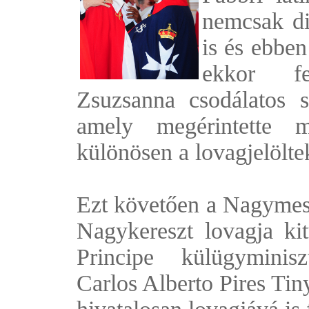
nemcsak di
is és ebben
ekkor f
Zsuzsanna csodálatos 
amely megérintette m
különösen a lovagjelölte
Ezt követően a Nagymest
Nagykereszt lovagja ki
Principe külügyminisz
Carlos Alberto Pires Tin