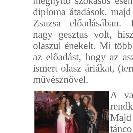
megnyitó szokásos esem
diploma átadások, maj
Zsuzsa előadásában. 
nagy gesztus volt, hisz
olaszul énekelt. Mi több
az előadást, hogy az asz
ismert olasz áriákat, (t
művésznővel.
A vac
rendk
Maj
tánco