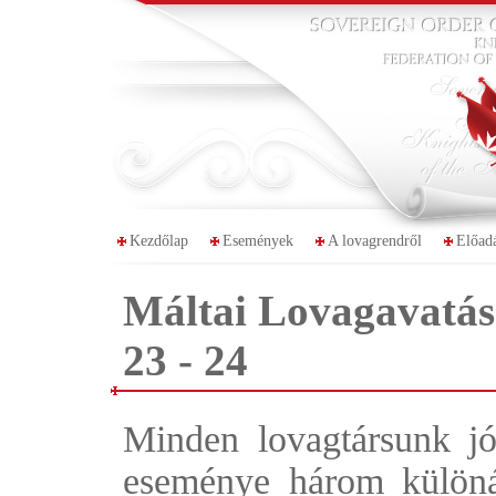
Kezdőlap
Események
A lovagrendről
Előad
Máltai Lovagavatás
23 - 24
Minden lovagtársunk jó
eseménye három különál