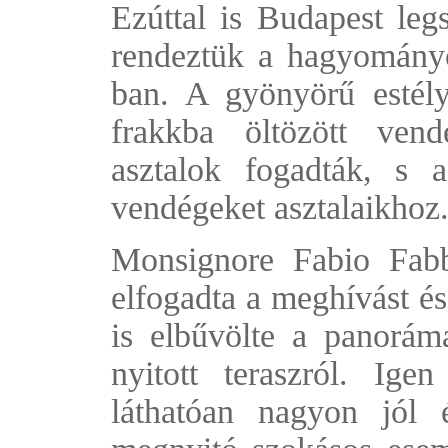
Ezúttal is Budapest le
rendeztük a hagyományo
ban. A gyönyörű estél
frakkba öltözött vend
asztalok fogadták, s 
vendégeket asztalaikhoz
Monsignore Fabio Fabb
elfogadta a meghívást és
is elbűvölte a panorám
nyitott teraszról. Ige
láthatóan nagyon jól 