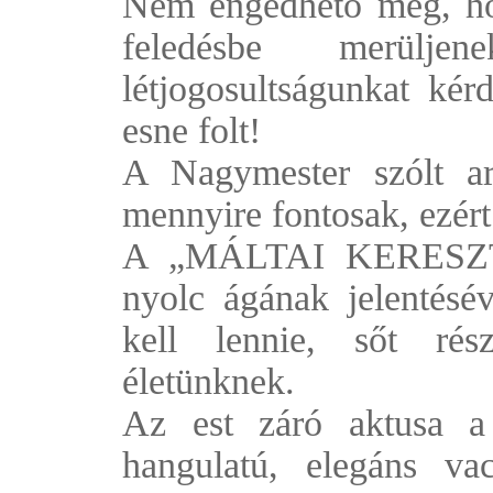
Nem engedhető meg, hog
feledésbe merülj
létjogosultságunkat ké
esne folt!
A Nagymester szólt a
mennyire fontosak, ezért 
A „MÁLTAI KERESZT”,
nyolc ágának jelentésé
kell lennie, sőt rés
életünknek.
Az est záró aktusa a 
hangulatú, elegáns vac