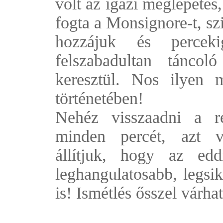
volt az igazi meglepeté
fogta a Monsignore-t, sz
hozzájuk és percek
felszabadultan tánco
keresztül. Nos ilyen
történetében!
Nehéz visszaadni a r
minden percét, azt vi
állítjuk, hogy az ed
leghangulatosabb, legsik
is! Ismétlés ősszel várha