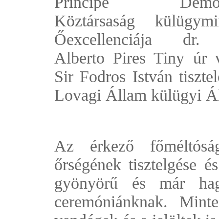
Principe Demokr
Köztársaság külügymin
Őexcellenciája dr.
Alberto Pires Tiny úr v
Sir Fodros István tisztel
Lovagi Állam külügyi Ál
Az érkező főméltósá
őrségének tisztelgése és
gyönyörű és már hagy
ceremóniánknak. Mint