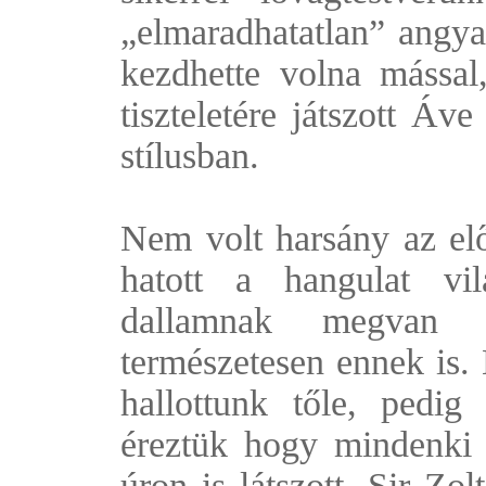
„elmaradhatatlan” angya
kezdhette volna mással
tiszteletére játszott Áv
stílusban.
Nem volt harsány az elő
hatott a hangulat vil
dallamnak megvan 
természetesen ennek is.
hallottunk tőle, pedig
éreztük hogy mindenki 
úron is látszott. Sir Z