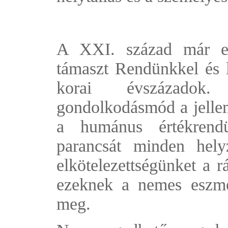
A XXI. század már eg
támaszt Rendünkkel és 
korai évszázadok
gondolkodásmód a jelle
a humánus értékrendü
parancsát minden helyz
elkötelezettségünket a r
ezeknek a nemes eszmé
meg.