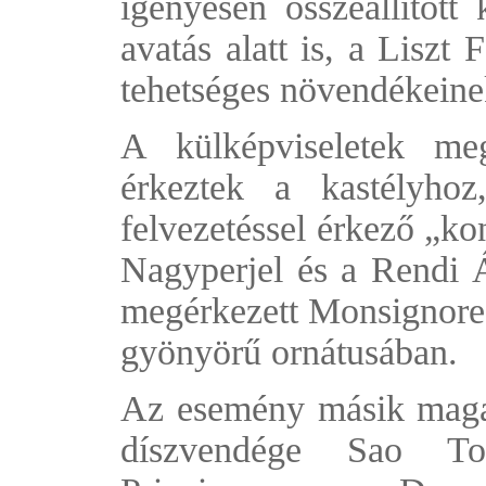
igényesen összeállított 
avatás alatt is, a Lisz
tehetséges növendékeine
A külképviseletek meg
érkeztek a kastélyho
felvezetéssel érkező „k
Nagyperjel és a Rendi Á
megérkezett Monsignore F
gyönyörű ornátusában.
Az esemény másik maga
díszvendége Sao T