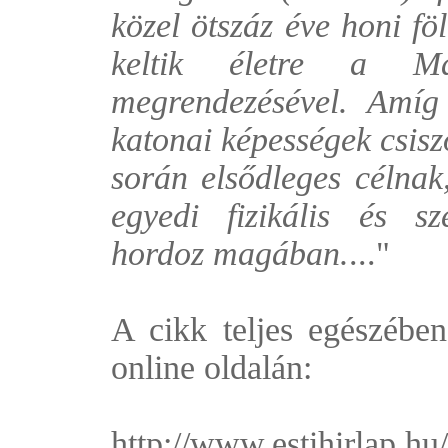
közel ötszáz éve honi fö
keltik életre a Ma
megrendezésével. Amíg
katonai képességek csisz
során elsődleges célnak
egyedi fizikális és sz
hordoz magában.
..."
A cikk teljes egészében
online oldalán:
http://www.estihirlap.h