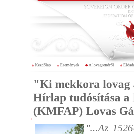
Kezdőlap
Események
A lovagrendről
Előad
"Ki mekkora lovag a
Hírlap tudósítása a
(KMFAP) Lovas Gá
"...Az 1526