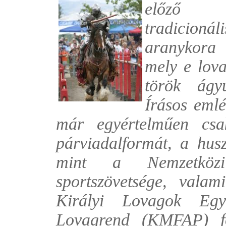
előző é
tradicion
aranykora 
mely e lova
török ágyú
Írásos emlé
már egyértelműen csa
párviadalformát, a husz
mint a Nemzetközi 
sportszövetsége, valam
Királyi Lovagok Egy
Lovagrend (KMFAP) fő