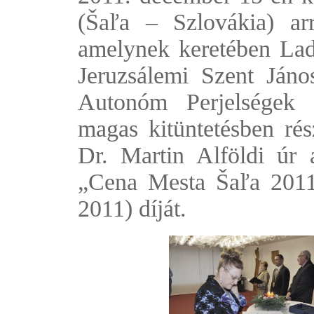
(Šaľa – Szlovákia) ar
amelynek keretében Lad
Jeruzsálemi Szent Ján
Autonóm Perjelségek 
magas kitüntetésben rés
Dr. Martin Alföldi úr 
„Cena Mesta Šaľa 2011
2011) díját.