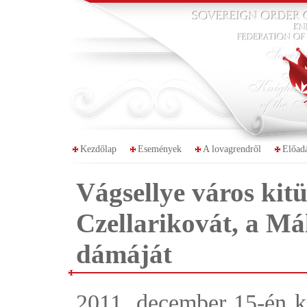
Kezdőlap
Események
A lovagrendről
Előad
Vágsellye város kit
Czellarikovát, a M
dámáját
2011. december 15-én ke