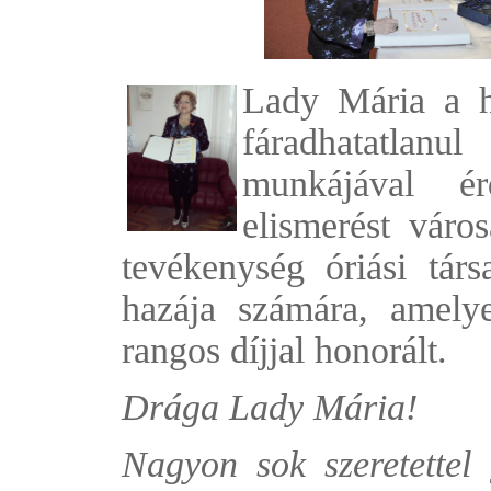
Lady Mária a h
fáradhatatlan
munkájával é
elismerést váro
tevékenység óriási tár
hazája számára, amelye
rangos díjjal honorált.
Drága Lady Mária!
Nagyon sok szeretettel 