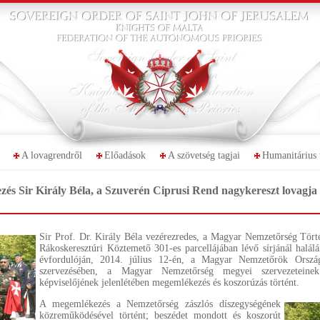
A lovagrendről
Előadások
A szövetség tagjai
Humanitárius 
és Sir Király Béla, a Szuverén Ciprusi Rend nagykereszt lovagja 
Sir Prof. Dr. Király Béla vezérezredes, a Magyar Nemzetőrség Tör
Rákoskeresztúri Köztemető 301-es parcellájában lévő sírjánál halál
évfordulóján, 2014. július 12-én, a Magyar Nemzetőrök Orsz
szervezésében, a Magyar Nemzetőrség megyei szervezeteinek 
képviselőjének jelenlétében megemlékezés és koszorúzás történt.
A megemlékezés a Nemzetőrség zászlós díszegységének
közreműködésével történt; beszédet mondott és koszorút