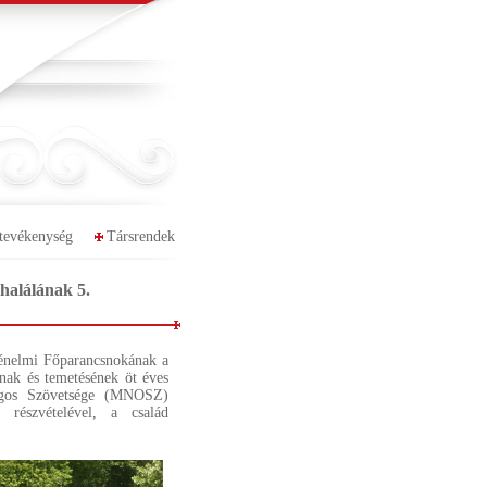
tevékenység
Társrendek
halálának 5.
ténelmi Főparancsnokának a
ának és temetésének öt éves
ágos Szövetsége (MNOSZ)
részvételével, a család