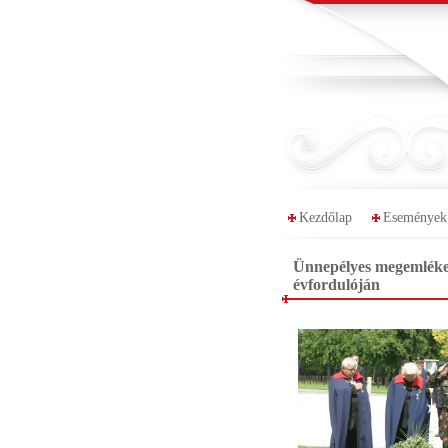
Kezdőlap
Események
Ünnepélyes megemlékez
évfordulóján