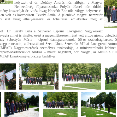
helyezett el dr. Dohány András nőr. altbgy., a Magyar
Nemzetőrség főparancsnoka Polyák József nőr. ddtbk.
ány koszorúját dr. vitéz lovag Horváth Ede nőr. vőrgy. helyezte el.
len volt és koszorúzott Tevely Attila. A jelenlévő megyei nemzetőr
gy szál virág elhelyezésével és főhajtással emlékeztek meg az
rof. Dr. Király Béla a Szuverén Ciprusi Lovagrend Nagykereszt
vagja címet is viselte, ezért a megemlékezésen részt vett a Lovagrend delegáci
ady Sebestyén Mária – ciprusi dámaparancsnok, 56-os szabadságharcos, S
ovagparancsnok, a Jeruzsálemi Szent János Szuverén Máltai Lovagrend Auton
KMFAP) Nagymesterének személyes tanácsadója, a miniszterelnöki kabinet á
zapáry-Martincsevics András – máltai nagytiszt, nőr. vőrgy., az MNOSZ Ell
MFAP Észak-magyarországi bailiff-je.