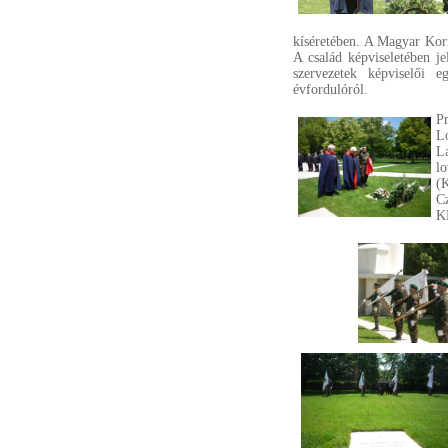
kíséretében. A Magyar Korm
A család képviseletében je
szervezetek képviselői e
évfordulóról.
P
Lo
L
l
(
C
K