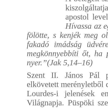
kiszolgáltat
apostol leve
Hívassa az e
fölötte, s kenjék meg o
fakadó imádság üdvér
megkönnyebbíti őt, ha 
nyer.”(Jak 5,14–16)
Szent II. János Pál 
elkövetett merényletből 
Lourdes-i jelenések 
Világnapja. Püspöki sz