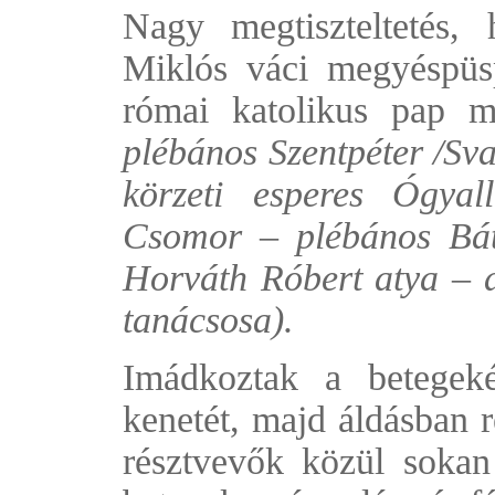
Nagy megtiszteltetés,
Miklós váci megyéspüs
római katolikus pap 
plébános Szentpéter /Sva
körzeti esperes Ógyal
Csomor – plébános Báto
Horváth Róbert atya – 
tanácsosa).
Imádkoztak a betegekér
kenetét, majd áldásban r
résztvevők közül sokan