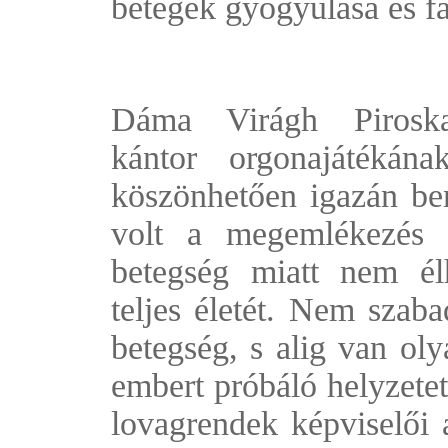
betegek gyógyulása és f
Dáma Virágh Piroska
kántor orgonajátékán
köszönhetően igazán be
volt a megemlékezés 
betegség miatt nem él
teljes életét. Nem szaba
betegség, s alig van oly
embert próbáló helyzetet
lovagrendek képviselői a