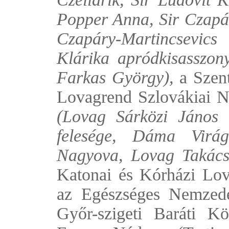
Popper Anna, Sir Czapá
Czapáry-Martincsevics 
Klárika apródkisasszon
Farkas György),
a Szent
Lovagrend Szlovákiai Na
(Lovag Sárközi János 
felesége, Dáma Virá
Nagyova, Lovag Takács
Katonai és Kórházi Lov
az Egészséges Nemzedé
Győr-szigeti Baráti Kö