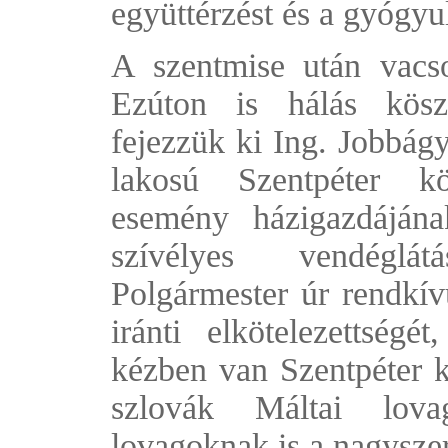
együttérzést és a gyógyu
A szentmise után vacso
Ezúton is hálás kösz
fejezzük ki Ing. Jobbág
lakosú Szentpéter kö
esemény házigazdáján
szívélyes vendéglát
Polgármester úr rendkív
iránti elkötelezettségét
kézben van Szentpéter 
szlovák Máltai lov
lovagoknak is a nagysze