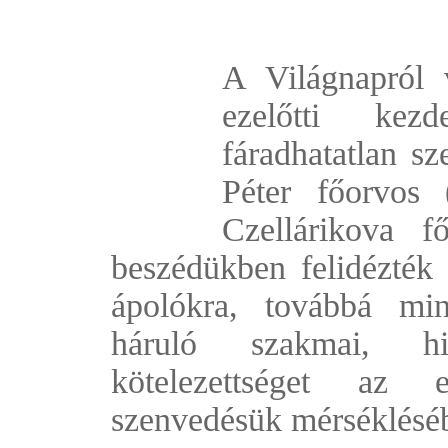
A Világnapról
ezelőtti ke
fáradhatatlan sz
Péter főorvos
Czellárikova f
beszédükben felidézték 
ápolókra, továbbá mi
háruló szakmai, hiv
kötelezettséget az 
szenvedésük mérséklé