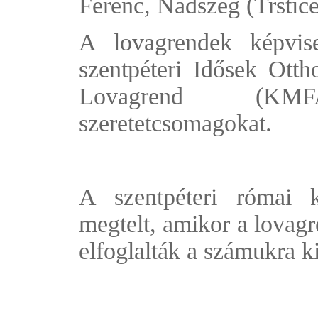
Ferenc, Nádszeg (Trstice
A lovagrendek képvise
szentpéteri Idősek Otth
Lovagrend (KMF
szeretetcsomagokat.
A szentpéteri római k
megtelt, amikor a lovagr
elfoglalták a számukra ki