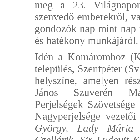
meg a 23. Világnapon
szenvedő emberekről, va
gondozók nap mint nap vé
és hatékony munkájáról.
Idén a Komáromhoz (Ko
település, Szentpéter (S
helyszíne, amelyen rés
János Szuverén Má
Perjelségek Szövetség
Nagyperjelsége vezetői
György, Lady Mária C
Czellárik, Sir Ludovit K