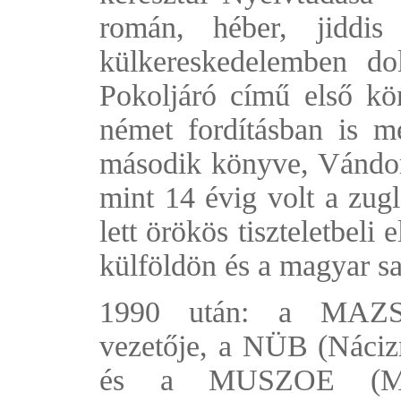
román, héber, jiddis
külkereskedelemben do
Pokoljáró című első kö
német fordításban is m
második könyve, Vándor
mint 14 évig volt a zugl
lett örökös tiszteletbeli
külföldön és a magyar sa
1990 után: a MAZSI
vezetője, a NÜB (Náciz
és a MUSZOE (Munk