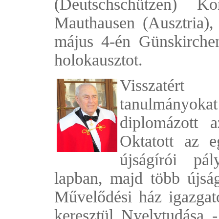
(Deutschschützen) Kon
Mauthausen (Ausztria), 
május 4-én Günskirchenb
holokausztot.
Visszatért
tanulmányok
diplomázott a
Oktatott az e
újságírói pá
lapban, majd több újság
Művelődési ház igazgató
keresztül Nyelvtudása -