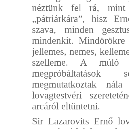
néztünk fel rá, mint
„pátriárkára”, hisz Er
szava, minden gesztus
mindenkit. Mindörökre
jellemes, nemes, kelleme
szelleme. A múló 
megpróbáltatások
megmutatkoztak nála
lovagtestvéri szerete
arcáról eltüntetni.
Sir Lazarovits Ernő lo