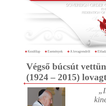
Kezdőlap
Események
A lovagrendről
Előad
Végső búcsút vettün
(1924 – 2015) lova
„I
kin