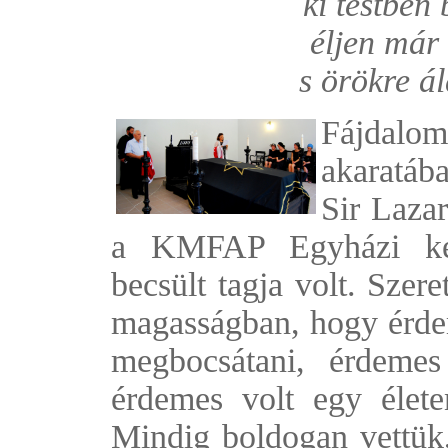
ki testben
éljen már
s örökre á
Fájdalo
akaratá
Sir Lazar
a KMFAP Egyházi kép
becsült tagja volt. Szere
magasságban, hogy érdem
megbocsátani, érdemes
érdemes volt egy élet
Mindig boldogan vettük