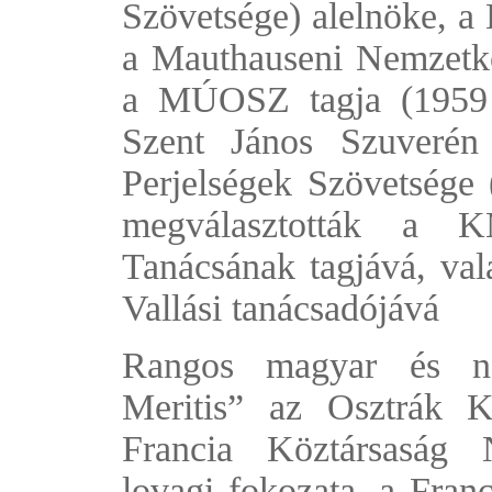
Szövetsége) alelnöke, a 
a Mauthauseni Nemzetköz
a MÚOSZ tagja (1959 
Szent János Szuverén
Perjelségek Szövetsége
megválasztották a 
Tanácsának tagjává, va
Vallási tanácsadójává
Rangos magyar és nem
Meritis” az Osztrák 
Francia Köztársaság
lovagi fokozata, a Franc