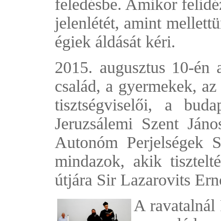
feledésbe. Amikor felidé
jelenlétét, amint mellett
égiek áldását kéri.
2015. augusztus 10-én a
család, a gyermekek, az 
tisztségviselői, a bud
Jeruzsálemi Szent Ján
Autonóm Perjelségek S
mindazok, akik tisztelté
útjára Sir Lazarovits Ern
A ravatalnál