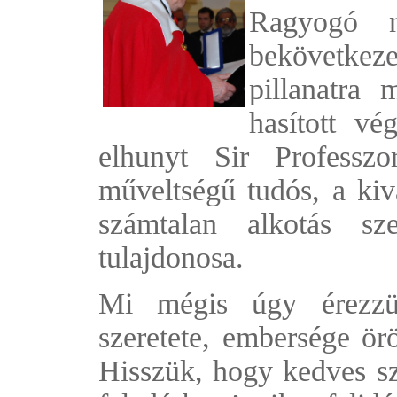
Ragyogó n
bekövetkeze
pillanatra 
hasított vé
elhunyt Sir Professz
műveltségű tudós, a kivá
számtalan alkotás sz
tulajdonosa.
Mi mégis úgy érezzü
szeretete, embersége ör
Hisszük, hogy kedves s