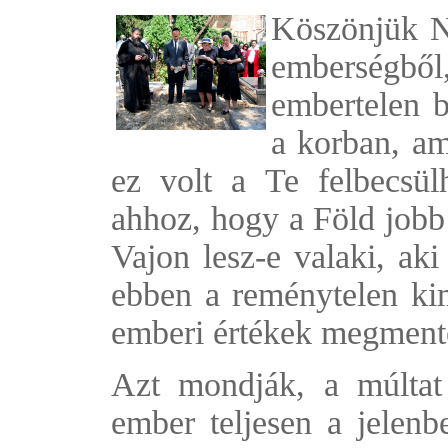
Köszönjük N
emberségbő
embertelen 
a korban, am
ez volt a Te felbecsülh
ahhoz, hogy a Föld jobb 
Vajon lesz-e valaki, aki
ebben a reménytelen kim
emberi értékek megment
Azt mondják, a múltat 
ember teljesen a jelenb