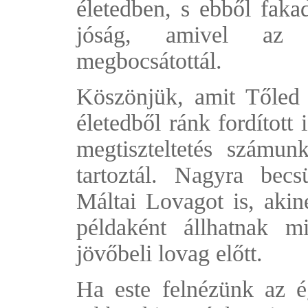
életedben, s ebből faka
jóság, amivel az 
megbocsátottál.
Köszönjük, amit Tőled 
életedből ránk fordított
megtiszteltetés számu
tartoztál. Nagyra becs
Máltai Lovagot is, akine
példaként állhatnak m
jövőbeli lovag előtt.
Ha este felnézünk az ég