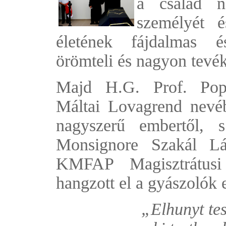
a család n
személyét 
életének fájdalmas 
örömteli és nagyon tevék
Majd H.G. Prof. Po
Máltai Lovagrend nevé
nagyszerű embertől, 
Monsignore Szakál Lá
KMFAP Magisztrátusi
hangzott el a gyászolók e
„Elhunyt tes