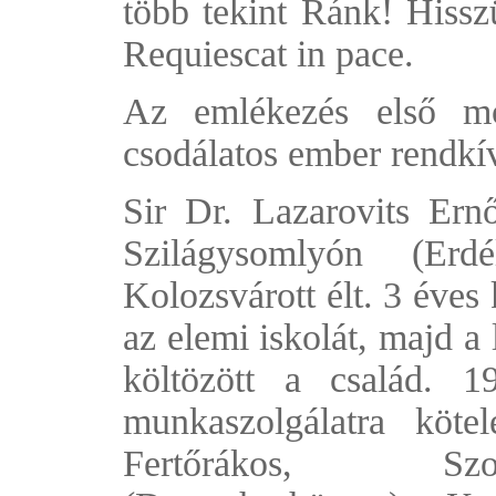
több tekint Ránk! Hissz
Requiescat in pace.
Az emlékezés első mo
csodálatos ember rendkívü
Sir Dr. Lazarovits Ernő
Szilágysomlyón (Erd
Kolozsvárott élt. 3 éves 
az elemi iskolát, majd a
költözött a család. 1
munkaszolgálatra kötel
Fertőrákos, Szo