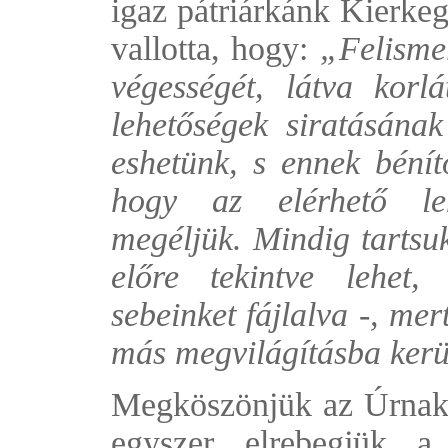
igaz pátriárkánk Kierke
vallotta, hogy:
„Felismer
végességét, látva korlá
lehetőségek siratásána
eshetünk, s ennek bénít
hogy az elérhető leh
megéljük. Mindig tartsuk
előre tekintve lehet,
sebeinket fájlalva -, me
más megvilágításba ker
Megköszönjük az Úrnak
egyszer elrebegjük 