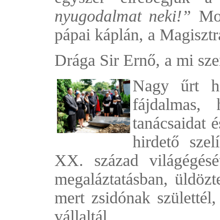
nyugodalmat neki!”
Mon
pápai káplán, a Magisztr
Drága Sir Ernő, a mi sze
Nagy űrt h
fájdalmas,
tanácsaidat 
hirdető szel
XX. század világégését
megaláztatásban, üldözte
mert zsidónak születtél
vállaltál.