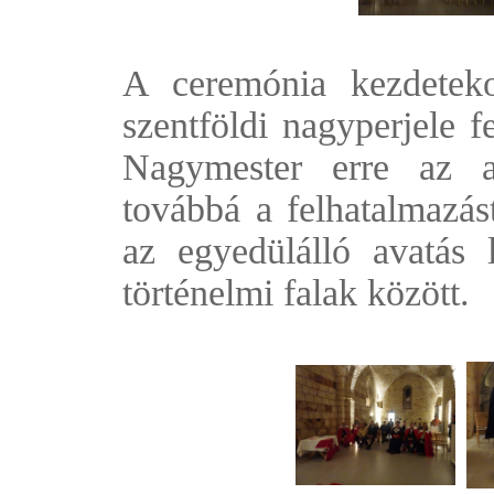
A ceremónia kezdetek
szentföldi nagyperjele f
Nagymester erre az al
továbbá a felhatalmazás
az egyedülálló avatás l
történelmi falak között.