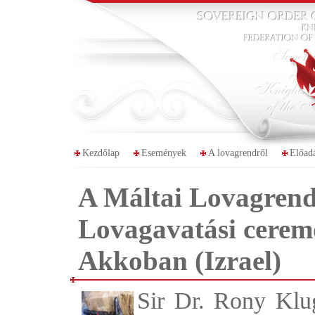
Kezdőlap
Események
A lovagrendről
Előad
A Máltai Lovagren
Lovagavatási ceremó
Akkoban (Izrael)
Sir Dr. Rony Klu