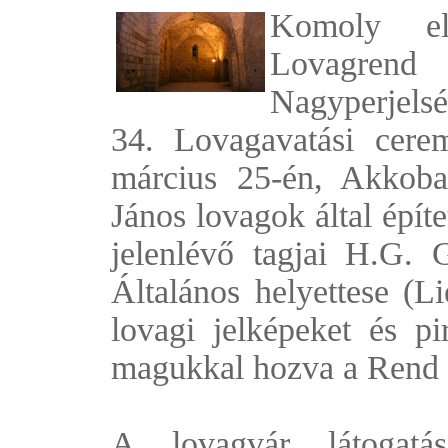
Komoly el
Lovagren
Nagyperjels
34. Lovagavatási cere
március 25-én, Akkob
János lovagok által épít
jelenlévő tagjai H.G.
Általános helyettese (Li
lovagi jelképeket és pi
magukkal hozva a Rend zá
A lovagvár látogatá