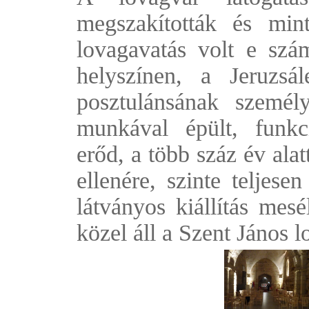
megszakították és min
lovagavatás volt e szá
helyszínen, a Jeruzs
posztulánsának szemé
munkával épült, funkc
erőd, a több száz év ala
ellenére, szinte teljese
látványos kiállítás mesé
közel áll a Szent János 