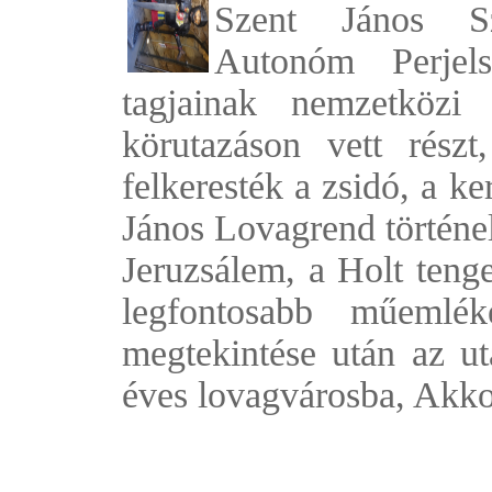
Szent János S
Autonóm Perjel
tagjainak nemzetközi 
körutazáson vett rész
felkeresték a zsidó, a k
János Lovagrend történe
Jeruzsálem, a Holt tenge
legfontosabb műemlék
megtekintése után az ut
éves lovagvárosba, Akko