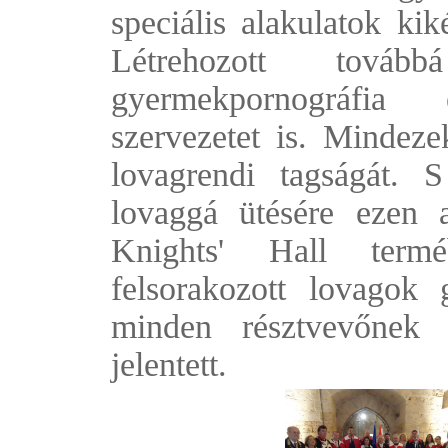
speciális alakulatok kik
Létrehozott tová
gyermekpornográfia
szervezetet is. Mindeze
lovagrendi tagságát. S
lovaggá ütésére ezen 
Knights' Hall term
felsorakozott lovagok 
minden résztvevőnek 
jelentett.