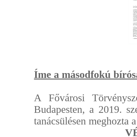
Íme a másodfokú bírósá
A Fővárosi Törvénysz
Budapesten, a 2019. sze
tanácsülésen meghozta 
V