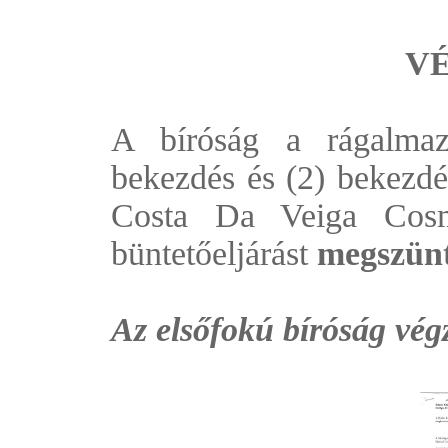
VÉ
A bíróság a rágalmaz
bekezdés és (2) bekezdé
Costa Da Veiga Cosmel
büntetőeljárást
megszünt
Az elsőfokú bíróság végz