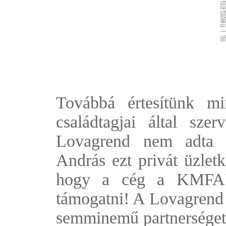
Továbbá értesítünk m
családtagjai által sze
Lovagrend nem adta h
András ezt privát üzletké
hogy a cég a KMFAP h
támogatni! A Lovagrend 
semminemű partnerséget 