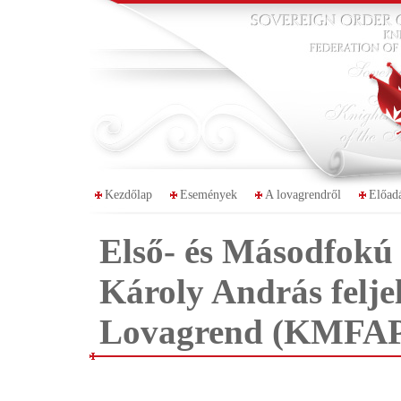
Kezdőlap
Események
A lovagrendről
Előad
Első- és Másodfokú 
Károly András feljel
Lovagrend (KMFAP)