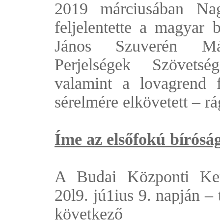
2019 márciusában N
feljelentette a magyar 
János Szuverén Má
Perjelségek Szövet
valamint a lovagrend f
sérelmére elkövetett – 
Íme az elsőfokú bíróság 
A Budai Központi Ker
20l9. jú1ius 9. napján –
következő