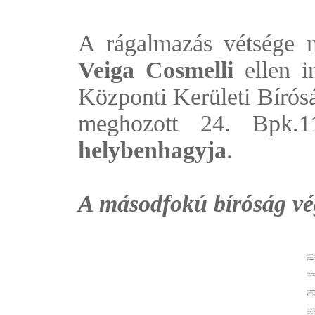
A rágalmazás vétsége 
Veiga Cosmelli
ellen i
Központi Kerületi Bírósá
meghozott 24. Bpk.11
helybenhagyja
.
A másodfokú bíróság vég